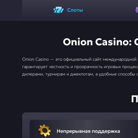
Слоты
Onion Casino:
Onion Casino — это официальный сайт международной 
гарантирует честность и прозрачность игровых процесс
дилерами, турнирам и джекпотам, а удобные способы 
П
Непрерывная поддержка