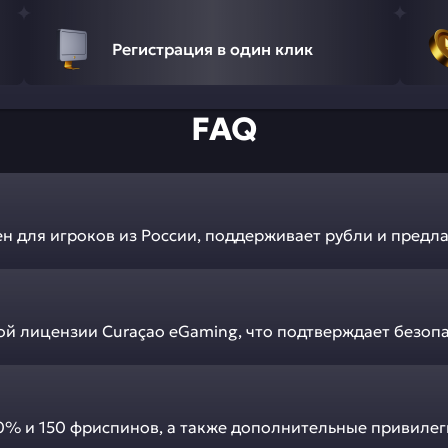
Регистрация в один клик
FAQ
ен для игроков из России, поддерживает рубли и предл
й лицензии Curaçao eGaming, что подтверждает безопас
0% и 150 фриспинов, а также дополнительные привиле