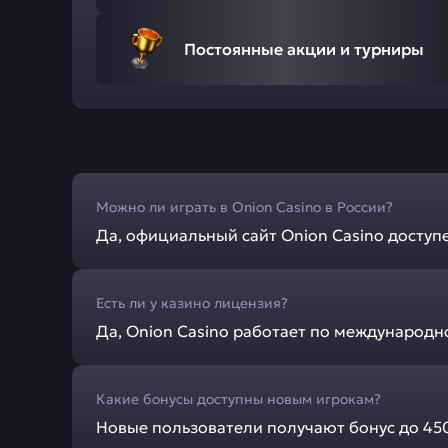
Постоянные акции и турниры
Можно ли играть в Onion Casino в России?
Да, официальный сайт Onion Casino доступ
Есть ли у казино лицензия?
Да, Onion Casino работает по международно
Какие бонусы доступны новым игрокам?
Новые пользователи получают бонус до 45