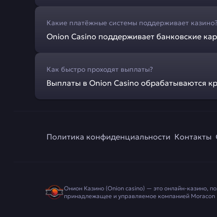
Какие платёжные системы поддерживает казино
Onion Casino поддерживает банковские карт
Как быстро проходят выплаты?
Выплаты в Onion Casino обрабатываются кру
Политика конфиденциальности
Контакты
Онион Казино (Onion casino) — это онлайн-казино, п
принадлежащее и управляемое компанией Moracon 